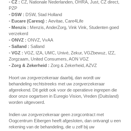
⁃
CZ :
CZ, Nationale Nederlanden, OHRA, Just, CZ direct,
PZP
⁃
DSW :
DSW, Stad Holland
⁃
Eucare (Caresq) :
Aevitae, Care4Life
⁃
Menzis :
Menzis, AnderZorg, Vink Vink, Studenten goed
verzekerd
⁃
ONVZ :
ONVZ, VvAA
⁃
Salland :
Salland
⁃
VGZ :
VGZ, IZA, UMC, Univé, Zekur, VGZbewuz, IZZ,
Zorgzaam, United Consumers, AON VGZ
⁃
Zorg & Zekerheid :
Zorg & Zekerheid, AZVZ
Hoort uw zorgverzekeraar daarbij, dan wordt uw
behandeling rechtstreeks met uw zorgverzekeraar
afgerekend. Dit geldt ook voor de operatieve ingrepen die
door onze oogartsen in Euregio Vision, Vreden (Duitsland)
worden uitgevoerd.
Indien uw zorgverzekeraar geen zorgcontract met
Oogcentrum Eibergen heeft afgesloten, dan ontvangt u een
rekening van de behandeling, die u zelf bij uw